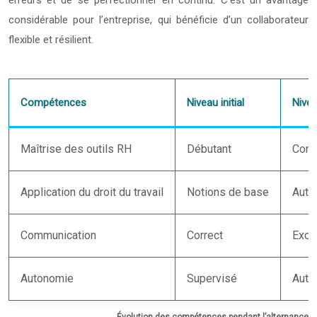
considérable pour l’entreprise, qui bénéficie d’un collaborateur
flexible et résilient.
Compétences
Niveau initial
Nivea
Maîtrise des outils RH
Débutant
Conf
Application du droit du travail
Notions de base
Aut
Communication
Correct
Exce
Autonomie
Supervisé
Aut
Évolution des compétences pendant l’alternance