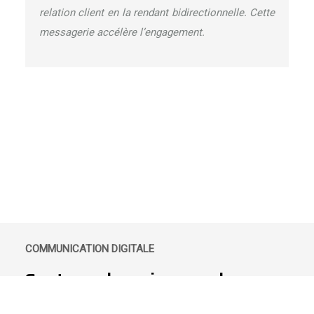
relation client en la rendant bidirectionnelle. Cette
messagerie accélère l’engagement.
CAMPAGNES MARKETING
Se faire accompagner par les
spécialistes du marketing
COMMUNICATION DIGITALE
Soutenez la croissance de
l’entreprise !