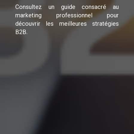
Consultez un guide consacré au
marketing professionnel pour
découvrir les meilleures stratégies
B2B.