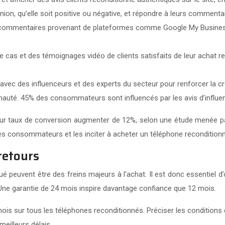
nion, qu’elle soit positive ou négative, et répondre à leurs comment
es commentaires provenant de plateformes comme Google My Business, 
e cas et des témoignages vidéo de clients satisfaits de leur achat r
avec des influenceurs et des experts du secteur pour renforcer la cré
nauté. 45% des consommateurs sont influencés par les avis d’influe
leur taux de conversion augmenter de 12%, selon une étude menée par
es consommateurs et les inciter à acheter un téléphone reconditionn
retours
 peuvent être des freins majeurs à l’achat. Il est donc essentiel d’
n. Une garantie de 24 mois inspire davantage confiance que 12 mois.
ois sur tous les téléphones reconditionnés. Préciser les conditions 
eilleurs délais.