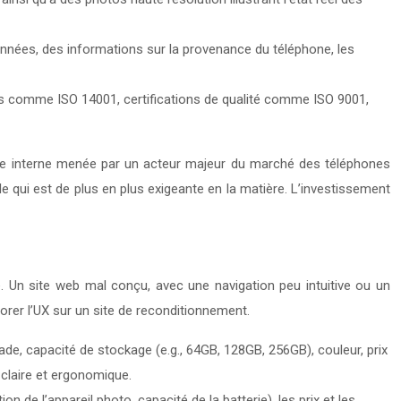
données, des informations sur la provenance du téléphone, les
ales comme ISO 14001, certifications de qualité comme ISO 9001,
ude interne menée par un acteur majeur du marché des téléphones
le qui est de plus en plus exigeante en la matière. L’investissement
 Un site web mal conçu, avec une navigation peu intuitive ou un
rer l’UX sur un site de reconditionnement.
ade, capacité de stockage (e.g., 64GB, 128GB, 256GB), couleur, prix
e claire et ergonomique.
on de l’appareil photo, capacité de la batterie), les prix et les