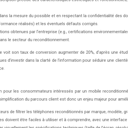
 dans la mesure du possible et en respectant la confidentialité des 
formance réalisés) et les éventuels défauts corrigés.
cations obtenues par l’entreprise (e.g., certifications environnement
 dans le secteur du reconditionnement.
ence voit son taux de conversion augmenter de 20%, d’après une ét
 d’investir dans la clarté de l’information pour séduire une clientè
ce.
n pour les consommateurs intéressés par un mobile reconditionné.
mplification du parcours client est donc un enjeu majeur pour amélio
teurs de filtrer les téléphones reconditionnés par marque, modèle, gr
res doivent être faciles à utiliser et à comprendre, avec une interfac
r visuellement les spécifications techniques (taille de l’écran, résoluti