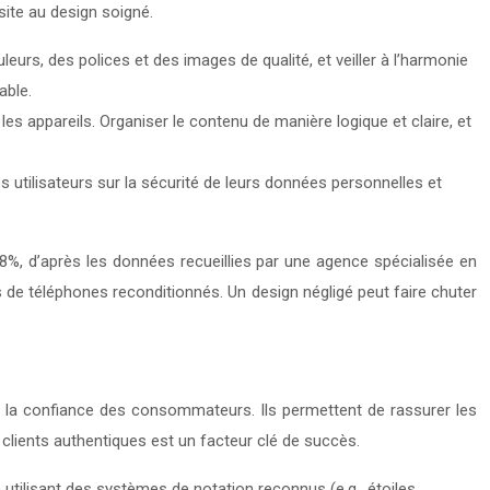
site au design soigné.
uleurs, des polices et des images de qualité, et veiller à l’harmonie
able.
 les appareils. Organiser le contenu de manière logique et claire, et
s utilisateurs sur la sécurité de leurs données personnelles et
 8%, d’après les données recueillies par une agence spécialisée en
s de téléphones reconditionnés. Un design négligé peut faire chuter
r la confiance des consommateurs. Ils permettent de rassurer les
 clients authentiques est un facteur clé de succès.
n utilisant des systèmes de notation reconnus (e.g., étoiles,