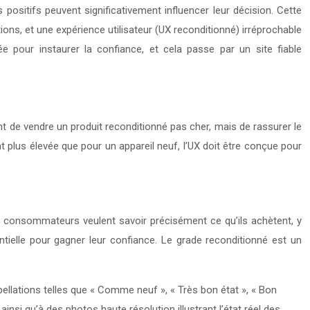
 positifs peuvent significativement influencer leur décision. Cette
ions, et une expérience utilisateur (UX reconditionné) irréprochable
ée pour instaurer la confiance, et cela passe par un site fiable
t de vendre un produit reconditionné pas cher, mais de rassurer le
 plus élevée que pour un appareil neuf, l’UX doit être conçue pour
Les consommateurs veulent savoir précisément ce qu’ils achètent, y
tielle pour gagner leur confiance. Le grade reconditionné est un
lations telles que « Comme neuf », « Très bon état », « Bon
insi qu’à des photos haute résolution illustrant l’état réel des