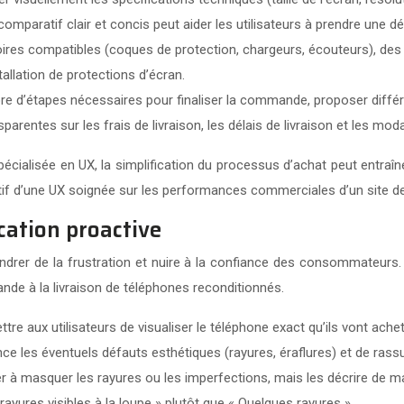
mparatif clair et concis peut aider les utilisateurs à prendre une dé
res compatibles (coques de protection, chargeurs, écouteurs), des a
tallation de protections d’écran.
re d’étapes nécessaires pour finaliser la commande, proposer diffé
sparentes sur les frais de livraison, les délais de livraison et les mo
pécialisée en UX, la simplification du processus d’achat peut entra
sitif d’une UX soignée sur les performances commerciales d’un site 
cation proactive
gendrer de la frustration et nuire à la confiance des consommateurs
de à la livraison de téléphones reconditionnés.
tre aux utilisateurs de visualiser le téléphone exact qu’ils vont ach
e les éventuels défauts esthétiques (rayures, éraflures) et de rassur
 à masquer les rayures ou les imperfections, mais les décrire de man
ayures visibles à la loupe » plutôt que « Quelques rayures ».