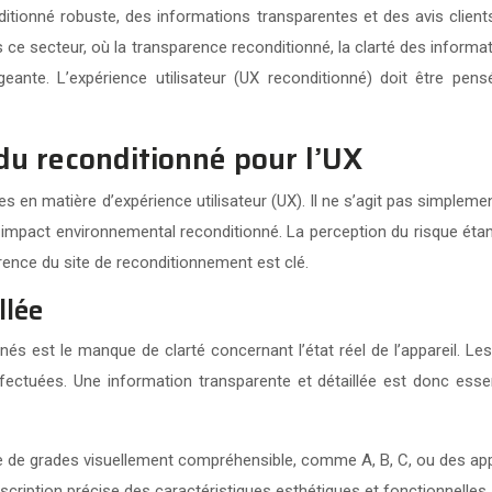
ditionné robuste, des informations transparentes et des avis clients
s ce secteur, où la transparence reconditionné, la clarté des informat
geante. L’expérience utilisateur (UX reconditionné) doit être pens
du reconditionné pour l’UX
en matière d’expérience utilisateur (UX). Il ne s’agit pas simplemen
impact environnemental reconditionné. La perception du risque étant
arence du site de reconditionnement est clé.
llée
nés est le manque de clarté concernant l’état réel de l’appareil. 
fectuées. Une information transparente et détaillée est donc essen
de grades visuellement compréhensible, comme A, B, C, ou des appel
cription précise des caractéristiques esthétiques et fonctionnelles, a