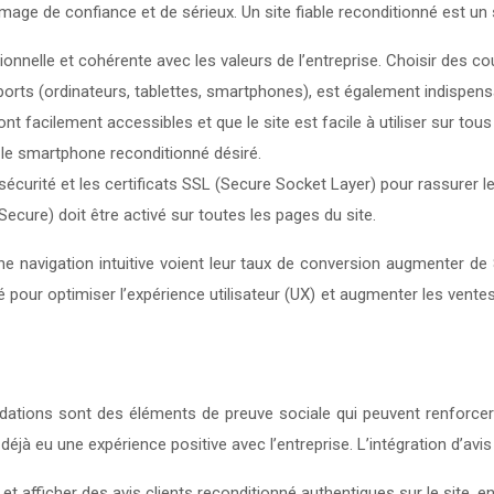
mage de confiance et de sérieux. Un site fiable reconditionné est un 
sionnelle et cohérente avec les valeurs de l’entreprise. Choisir des co
ports (ordinateurs, tablettes, smartphones), est également indispens
t facilement accessibles et que le site est facile à utiliser sur tous
r le smartphone reconditionné désiré.
écurité et les certificats SSL (Secure Socket Layer) pour rassurer le
cure) doit être activé sur toutes les pages du site.
e navigation intuitive voient leur taux de conversion augmenter de
pour optimiser l’expérience utilisateur (UX) et augmenter les vente
dations sont des éléments de preuve sociale qui peuvent renforce
jà eu une expérience positive avec l’entreprise. L’intégration d’avis
 et afficher des avis clients reconditionné authentiques sur le site, e