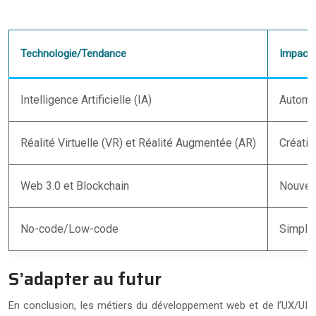
Technologie/Tendance
Impact 
Intelligence Artificielle (IA)
Automat
Réalité Virtuelle (VR) et Réalité Augmentée (AR)
Créatio
Web 3.0 et Blockchain
Nouvell
No-code/Low-code
Simplif
S’adapter au futur
En conclusion, les métiers du développement web et de l’UX/UI